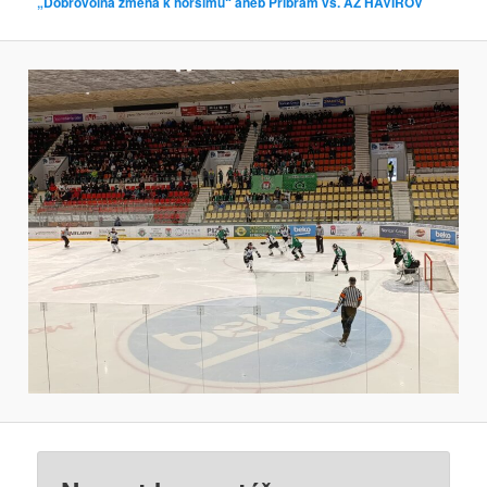
„Dobrovolná změna k horšímu“ aneb Příbram vs. AZ HAVÍŘOV