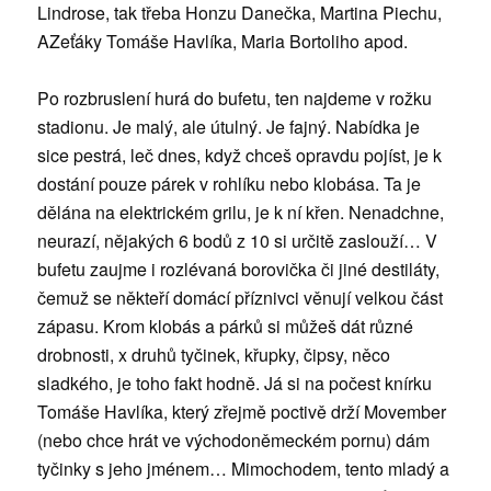
Lindrose, tak třeba Honzu Danečka, Martina Piechu,
AZeťáky Tomáše Havlíka, Maria Bortoliho apod.
Po rozbruslení hurá do bufetu, ten najdeme v rožku
stadionu. Je malý, ale útulný. Je fajný. Nabídka je
sice pestrá, leč dnes, když chceš opravdu pojíst, je k
dostání pouze párek v rohlíku nebo klobása. Ta je
dělána na elektrickém grilu, je k ní křen. Nenadchne,
neurazí, nějakých 6 bodů z 10 si určitě zaslouží… V
bufetu zaujme i rozlévaná borovička či jiné destiláty,
čemuž se někteří domácí příznivci věnují velkou část
zápasu.
Krom klobás a párků si můžeš dát různé
drobnosti, x druhů tyčinek, křupky, čipsy, něco
sladkého, je toho fakt hodně. Já si na počest knírku
Tomáše Havlíka, který zřejmě poctivě drží Movember
(nebo chce hrát ve východoněmeckém pornu) dám
tyčinky s jeho jménem… Mimochodem, tento mladý a