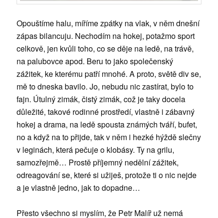
Opouštíme halu, míříme zpátky na vlak, v něm dnešní
zápas bilancuju. Nechodím na hokej, potažmo sport
celkově, jen kvůli toho, co se děje na ledě, na trávě,
na palubovce apod. Beru to jako společenský
zážitek, ke kterému patří mnohé. A proto, světě div se,
mě to dneska bavilo. Jo, nebudu nic zastírat, bylo to
fajn. Útulný zimák, čistý zimák, což je taky docela
důležité, takové rodinné prostředí, vlastně i zábavný
hokej a drama, na ledě spousta známých tváří, bufet,
no a když na to přijde, tak v něm i hezké hýždě slečny
v leginách, která pečuje o klobásy. Ty na grilu,
samozřejmě… Prostě příjemný nedělní zážitek,
odreagování se, které si užiješ, protože ti o nic nejde
a je vlastně jedno, jak to dopadne…
Přesto všechno si myslím, že Petr Malíř už nemá