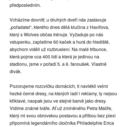
předposledním.
Vcházíme dovnitř, u druhých dveří nás zastavuje
„pořadatel“, kterého dnes dělá klučina z Havířova,
který s Wolves občas trénuje. Vyžaduje po nás
vstupenku, zaplatíme 60 kaček a hurá do hlediště,
abychom viděli už rozbruslení. Na malé tribunce,
která pojme cca 400 lidí a která je jedinou na
stadionu, jsme v pořadí 5. a 6. fanoušek. Vlastně
divák.
Pozorujeme rozcvičku domácích, ti navlékli velmi
hezké černé dresy, na kterých ladí i reklamy, ty nejsou
křiklavé, naopak jsou ve stejné barvě jako dresy.
Vidíme známé tváře. Ať už zmíněného Petra Malíře,
který mi svou obrovskou postavou a přilbou bez plexi
připomíná legendárního útočníka Philadelphie Erica