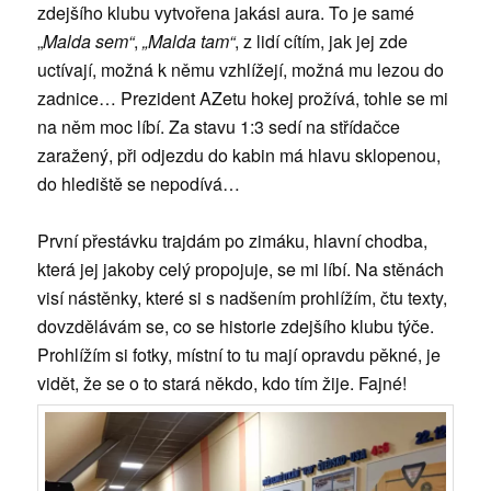
zdejšího klubu vytvořena jakási aura. To je samé
„
Malda sem“
,
„Malda tam“
, z lidí cítím, jak jej zde
uctívají, možná k němu vzhlížejí, možná mu lezou do
zadnice… Prezident AZetu hokej prožívá, tohle se mi
na něm moc líbí. Za stavu 1:3 sedí na střídačce
zaražený, při odjezdu do kabin má hlavu sklopenou,
do hlediště se nepodívá…
První přestávku trajdám po zimáku, hlavní chodba,
která jej jakoby celý propojuje, se mi líbí. Na stěnách
visí nástěnky, které si s nadšením prohlížím, čtu texty,
dovzdělávám se, co se historie zdejšího klubu týče.
Prohlížím si fotky, místní to tu mají opravdu pěkné, je
vidět, že se o to stará někdo, kdo tím žije. Fajné!