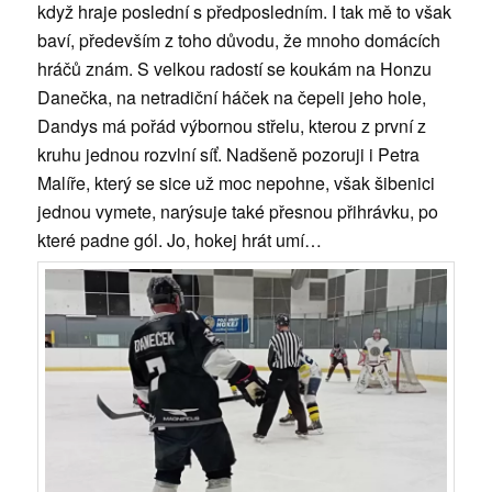
když hraje poslední s předposledním. I tak mě to však
baví, především z toho důvodu, že mnoho domácích
hráčů znám. S velkou radostí se koukám na Honzu
Danečka, na netradiční háček na čepeli jeho hole,
Dandys má pořád výbornou střelu, kterou z první z
kruhu jednou rozvlní síť. Nadšeně pozoruji i Petra
Malíře, který se sice už moc nepohne, však šibenici
jednou vymete, narýsuje také přesnou přihrávku, po
které padne gól. Jo, hokej hrát umí…