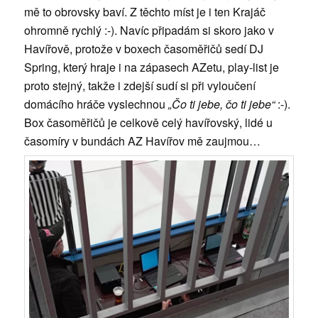
mě to obrovsky baví. Z těchto míst je i ten Krajáč
ohromně rychlý :-). Navíc připadám si skoro jako v
Havířově, protože v boxech časoměřičů sedí DJ
Spring, který hraje i na zápasech AZetu, play-list je
proto stejný, takže i zdejší sudí si při vyloučení
domácího hráče vyslechnou
„Čo ti jebe, čo ti jebe“
:-).
Box časoměřičů je celkově celý havířovský, lidé u
časomíry v bundách AZ Havířov mě zaujmou…