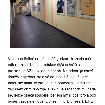
Ve druhé třetině domácí otáčejí skóre, to zcela mění
náladu zdejšího nejproduktivnějšího hráče a
prezidenta AZetu v jedné osobě. Najednou je samý
úsměv, najednou se divá do hlediště, na některé
fanoušky mrká, to proměna je obrovská. Pořád však
zápasem obrovsky žije. Diskutuje s rozhodčími, hádá
se, lehce oseká soupeře, během hry si cosi brblá pod
nosem, prostě emoce. Líbí se mi to! Líbí se mi, když