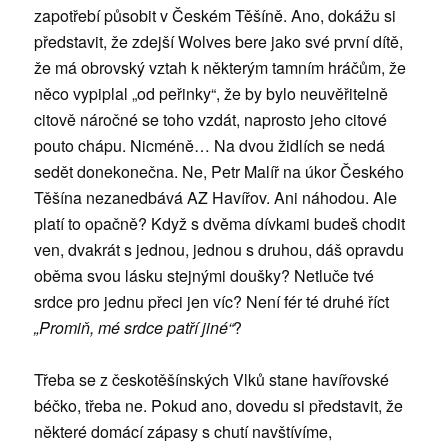
zapotřebí působit v Českém Těšíně. Ano, dokážu si
představit, že zdejší Wolves bere jako své první dítě,
že má obrovský vztah k některým tamním hráčům, že
něco vypiplal „od peřinky“, že by bylo neuvěřitelně
citově náročné se toho vzdát, naprosto jeho citové
pouto chápu. Nicméně… Na dvou židlích se nedá
sedět donekonečna. Ne, Petr Malíř na úkor Českého
Těšína nezanedbává AZ Havířov. Ani náhodou. Ale
platí to opačně? Když s dvěma dívkami budeš chodit
ven, dvakrát s jednou, jednou s druhou, dáš opravdu
oběma svou lásku stejnými doušky? Netluče tvé
srdce pro jednu přeci jen víc? Není fér té druhé říct
„Promiň, mé srdce patří jiné“
?
Třeba se z českotěšínských Vlků stane havířovské
béčko, třeba ne. Pokud ano, dovedu si představit, že
některé domácí zápasy s chutí navštívíme,