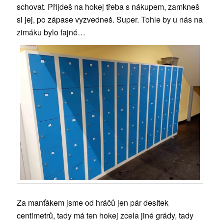
schovat. Přijdeš na hokej třeba s nákupem, zamkneš
si jej, po zápase vyzvedneš. Super. Tohle by u nás na
zimáku bylo fajné…
Za manťákem jsme od hráčů jen pár desítek
centimetrů, tady má ten hokej zcela jiné grády, tady