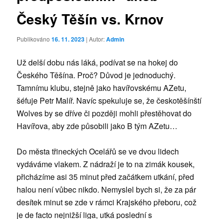
Český Těšín vs. Krnov
Publikováno
16. 11. 2023
| Autor:
Admin
Už delší dobu nás láká, podívat se na hokej do
Českého Těšína. Proč? Důvod je jednoduchý.
Tamnímu klubu, stejně jako havířovskému AZetu,
šéfuje Petr Malíř. Navíc spekuluje se, že českotěšínští
Wolves by se dříve či později mohli přestěhovat do
Havířova, aby zde působili jako B tým AZetu…
Do města třineckých Ocelářů se ve dvou lidech
vydáváme vlakem. Z nádraží je to na zimák kousek,
přicházíme asi 35 minut před začátkem utkání, před
halou není vůbec nikdo. Nemyslel bych si, že za pár
desítek minut se zde v rámci Krajského přeboru, což
je de facto nejnižší liga, utká poslední s