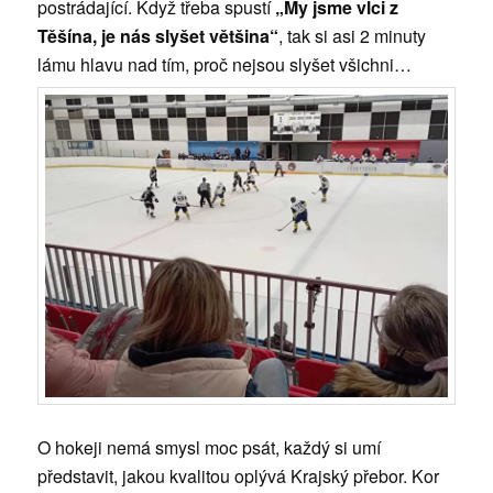
postrádající. Když třeba spustí
„My jsme vlci z
Těšína, je nás slyšet většina“
, tak si asi 2 minuty
lámu hlavu nad tím, proč nejsou slyšet všichni…
O hokeji nemá smysl moc psát, každý si umí
představit, jakou kvalitou oplývá Krajský přebor. Kor