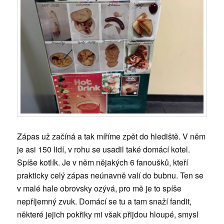
Zápas už začíná a tak míříme zpět do hlediště. V něm
je asi 150 lidí, v rohu se usadil také domácí kotel.
Spíše kotlík. Je v něm nějakých 6 fanoušků, kteří
prakticky celý zápas neúnavně valí do bubnu. Ten se
v malé hale obrovsky ozývá, pro mě je to spíše
nepříjemný zvuk. Domácí se tu a tam snaží fandit,
některé jejich pokřiky mi však přijdou hloupé, smysl